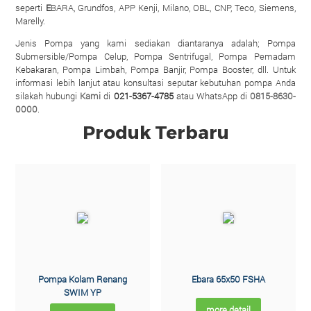
seperti
E
BARA, Grundfos, APP Kenji, Milano, OBL, CNP, Teco, Siemens,
Marelly.
Jenis Pompa yang kami sediakan diantaranya adalah; Pompa
Submersible/Pompa Celup, Pompa Sentrifugal, Pompa Pemadam
Kebakaran, Pompa Limbah, Pompa Banjir, Pompa Booster, dll. Untuk
informasi lebih lanjut atau konsultasi seputar kebutuhan pompa Anda
silakah hubungi
Kami
di
021-5367-4785
atau WhatsApp di
0815-8630-
0000
.
Produk Terbaru
Pompa Kolam Renang
Ebara 65x50 FSHA
SWIM YP
more detail